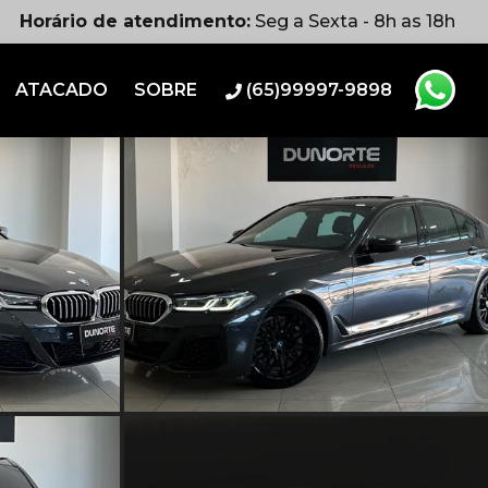
Horário de atendimento:
Seg a Sexta - 8h as 18h
ATACADO
SOBRE
(65)99997-9898