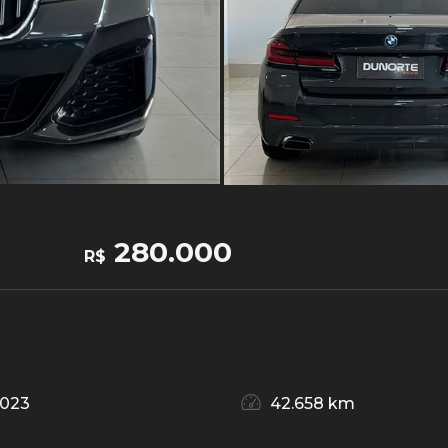
280.000
R$
2023
42.658 km