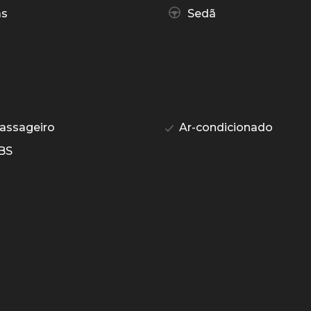
as
Sedã
assageiro
Ar-condicionado
BS