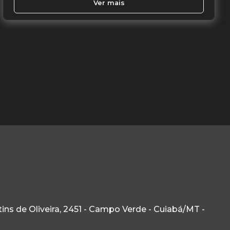
Ver mais
ns de Oliveira, 2451 - Campo Verde - Cuiabá/MT -